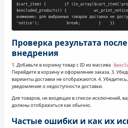
$cart_item) {        if (in_array($cart_item['pr
$excluded_products)) {            wc_print_notic
внимание: для выбранных товаров доставка не дост
'notice');            break;        }    }}
Проверка результата после
внедрения
1. Добавьте в корзину товар с ID из массива
$excl
Перейдите в корзину и оформление заказа. 3. Убед
варианты доставки не отображаются. 4. Убедитесь
уведомление о недоступности доставки.
Для товаров, не входящих в список исключений, в
должны отображаться как обычно.
Частые ошибки и как их и