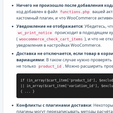
Ничего не произошло после добавления код
код добавлен в файл
вашей акт
functions.php
кастомный плагин, и что WooCommerce активен
Уведомление не отображается
: Убедитесь, ч
происходит в подходящем ху
wc_print_notice
(
), и что не о
woocommerce_check_cart_items
уведомления в настройках WooCommerce.
Доставка не отключается, если товар в корзи
вариациями
: В таком случае нужно проверять
не только
. Можно расширить пров
product_id
if (in_array($cart_item['product_id'], $exclu
|| in_array($cart_item['variation_id'], $excl
{ ... }
Конфликты с плагинами доставки
: Некотор
плагины могут перезаписывать методы расчёта 