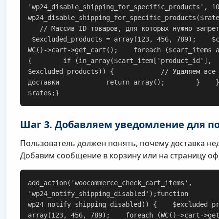
'wp24_disable_shipping_for_specific_products', 1
wp24_disable_shipping_for_specific_products($rat
   // Массив ID товаров, для которых нужно запре
 $excluded_products = array(123, 456, 789);    $
WC()->cart->get_cart();    foreach ($cart_items 
{        if (in_array($cart_item['product_id'], 
$excluded_products)) {            // Удаляем все
доставки            return array();        }    
$rates;}
Шаг 3. Добавляем уведомление для п
Пользователь должен понять, почему доставка не
Добавим сообщение в корзину или на страницу оф
add_action('woocommerce_check_cart_items', 
'wp24_notify_shipping_disabled');function 
wp24_notify_shipping_disabled() {    $excluded_p
array(123, 456, 789);    foreach (WC()->cart->ge