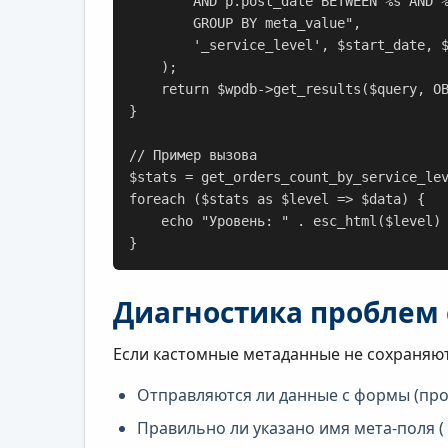
        AND p.post_date BETWEEN %s AND %s

        GROUP BY meta_value",

        '_service_level', $start_date, $end_date

    );

    return $wpdb->get_results($query, OBJECT_K);

}

// Пример вызова

$stats = get_orders_count_by_service_lev
foreach ($stats as $level => $data) {

    echo "Уровень: " . esc_html($level) . ", заказов: " . intval($data->count) . "<br>";

}
Диагностика проблем 
Если кастомные метаданные не сохраняют
Отправляются ли данные с формы (пр
Правильно ли указано имя мета-поля (