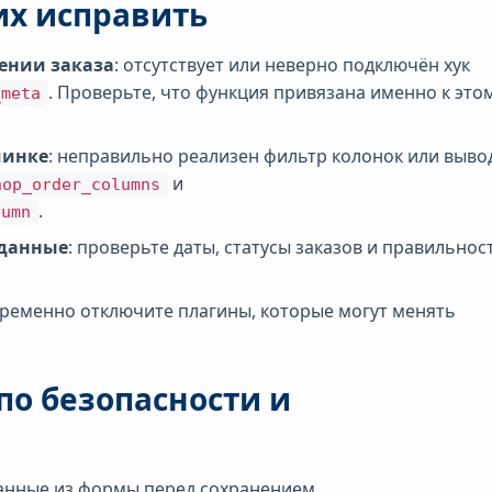
их исправить
ении заказа
: отсутствует или неверно подключён хук
. Проверьте, что функция привязана именно к это
_meta
минке
: неправильно реализен фильтр колонок или выво
и
hop_order_columns
.
lumn
 данные
: проверьте даты, статусы заказов и правильнос
временно отключите плагины, которые могут менять
по безопасности и
данные из формы перед сохранением