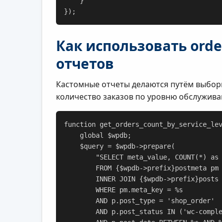
    }

});
Как использовать ord
отчетов
Кастомные отчеты делаются путём выбор
количество заказов по уровню обслужива
function get_orders_count_by_service_lev
    global $wpdb;

    $query = $wpdb->prepare(

        "SELECT meta_value, COUNT(*) as count

        FROM {$wpdb->prefix}postmeta pm

        INNER JOIN {$wpdb->prefix}posts p ON pm.post_id = p.ID

        WHERE pm.meta_key = %s

        AND p.post_type = 'shop_order'

        AND p.post_status IN ('wc-completed', 'wc-processing')
