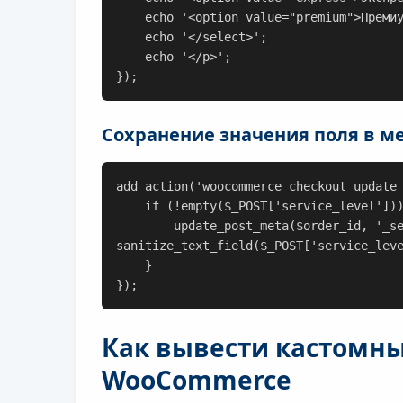
    echo '<option value="premium">Премиум</option>';

    echo '</select>';

    echo '</p>';

});
Сохранение значения поля в м
add_action('woocommerce_checkout_update_
    if (!empty($_POST['service_level'])) {

        update_post_meta($order_id, '_service_level', 
sanitize_text_field($_POST['service_leve
    }

});
Как вывести кастомн
WooCommerce