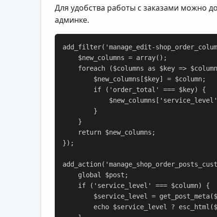
Для удобства работы с заказами можно до
админке.
add_filter('manage_edit-shop_order_colum
    $new_columns = array();

    foreach ($columns as $key => $column) {

        $new_columns[$key] = $column;

        if ('order_total' === $key) {

            $new_columns['service_level'] = 'Уровень обслуживания';

        }

    }

    return $new_columns;

});

add_action('manage_shop_order_posts_cust
    global $post;

    if ('service_level' === $column) {

        $service_level = get_post_meta($post->ID, '_service_level', true);

        echo $service_level ? esc_html($service_level) : '–';
