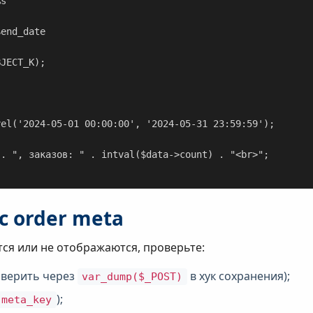
el('2024-05-01 00:00:00', '2024-05-31 23:59:59');

с order meta
ся или не отображаются, проверьте:
оверить через
в хук сохранения);
var_dump($_POST)
);
meta_key