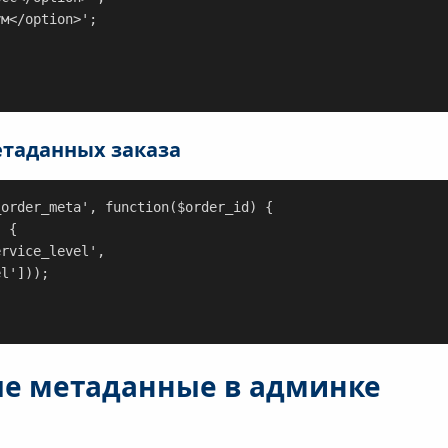
етаданных заказа
order_meta', function($order_id) {

l']));

ые метаданные в админке