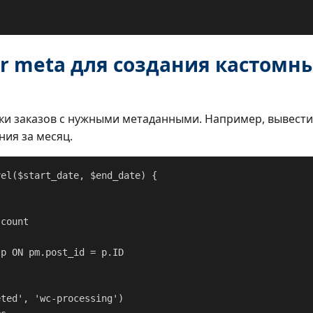
er meta для создания кастомн
ки заказов с нужными метаданными. Например, вывести
ния за месяц.
el($start_date, $end_date) {
