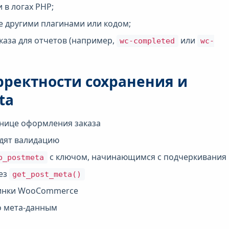
 в логах PHP;
е другими плагинами или кодом;
каза для отчетов (например,
или
wc-completed
wc-
орректности сохранения и
ta
анице оформления заказа
дят валидацию
с ключом, начинающимся с подчеркивания
p_postmeta
ез
get_post_meta()
минки WooCommerce
о мета-данным