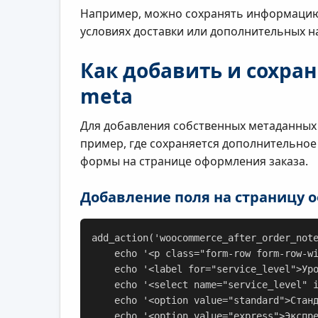
Например, можно сохранять информацию 
условиях доставки или дополнительных н
Как добавить и сохра
meta
Для добавления собственных метаданных
пример, где сохраняется дополнительное 
формы на странице оформления заказа.
Добавление поля на страницу 
add_action('woocommerce_after_order_note
    echo '<p class="form-row form-row-wide">';

    echo '<label for="service_level">Уровень обслуживания</label>';

    echo '<select name="service_level" id="service_level" class="woocommerce-select">';

    echo '<option value="standard">Стандарт</option>';

    echo '<option value="express">Экспресс</option>';
