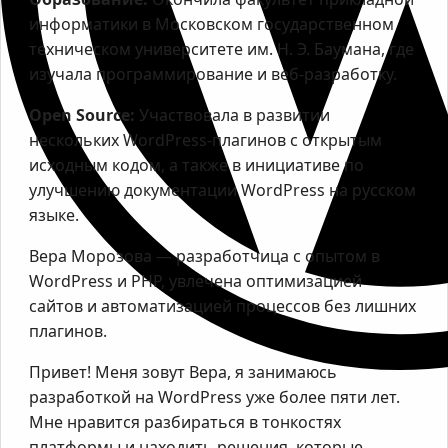
информатики в Московском государственном
техническом университете им. Н. Э. Баумана, где
изучала программирование и веб-разработку.
Open Source:
Участвовала в развитии
нескольких WordPress-плагинов с открытым
исходным кодом, а также в инициативе по
улучшению документации WordPress на русском
языке.
Вера Морозова — разработчица с опытом в
WordPress и PHP, увлечена оптимизацией
сайтов и автоматизацией процессов без лишних
плагинов.
Привет! Меня зовут Вера, я занимаюсь
разработкой на WordPress уже более пяти лет.
Мне нравится разбираться в тонкостях
платформы и находить решения, которые