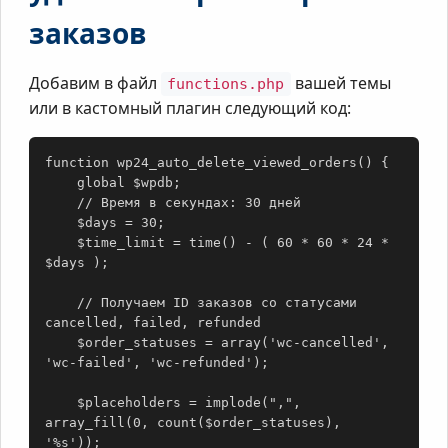
заказов
Добавим в файл
вашей темы
functions.php
или в кастомный плагин следующий код:
function wp24_auto_delete_viewed_orders() {

    global $wpdb;

    // Время в секундах: 30 дней

    $days = 30;

    $time_limit = time() - ( 60 * 60 * 24 * 
$days );

    // Получаем ID заказов со статусами 
cancelled, failed, refunded

    $order_statuses = array('wc-cancelled', 
'wc-failed', 'wc-refunded');

    $placeholders = implode(",", 
array_fill(0, count($order_statuses), 
'%s'));
