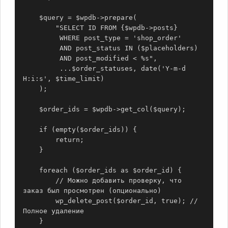
    $query = $wpdb->prepare(

        "SELECT ID FROM {$wpdb->posts} 

         WHERE post_type = 'shop_order'

         AND post_status IN ($placeholders)

         AND post_modified < %s",

         ...$order_statuses, date('Y-m-d 
H:i:s', $time_limit)

    );

    $order_ids = $wpdb->get_col($query);

    if (empty($order_ids)) {

        return;

    }

    foreach ($order_ids as $order_id) {

        // Можно добавить проверку, что 
заказ был просмотрен (опционально)

        wp_delete_post($order_id, true); // 
Полное удаление

    }
