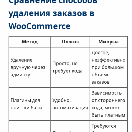
Сравнение способов
удаления заказов в
WooCommerce
Метод
Плюсы
Минусы
Долгое,
Удаление
неэффективно
Просто, не
вручную через
при большом
требует кода
админку
объёме
заказов
Зависимость
Плагины для
Удобно,
от стороннего
очистки базы
автоматизация
кода, может
быть платным
Требуются