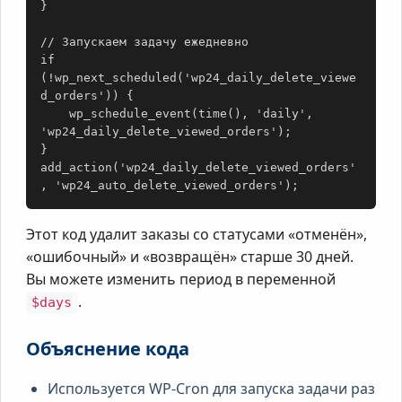
}

// Запускаем задачу ежедневно

if 
(!wp_next_scheduled('wp24_daily_delete_viewe
d_orders')) {

    wp_schedule_event(time(), 'daily', 
'wp24_daily_delete_viewed_orders');

}

add_action('wp24_daily_delete_viewed_orders'
, 'wp24_auto_delete_viewed_orders');
Этот код удалит заказы со статусами «отменён»,
«ошибочный» и «возвращён» старше 30 дней.
Вы можете изменить период в переменной
.
$days
Объяснение кода
Используется WP-Cron для запуска задачи раз