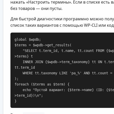
нажать «Настроить термины». Если в списке есть 
без товаров — они пусты.
Для быстрой диагностики программно можно пол
список таких вариантов с помощью WP-CLI или код
global $wpdb;

$terms = $wpdb->get_results(

    "SELECT t.term_id, t.name, tt.count FROM {$wpdb-
>terms} t

    INNER JOIN {$wpdb->term_taxonomy} tt ON t.term_id = 
tt.term_id

    WHERE tt.taxonomy LIKE 'pa_%' AND tt.count = 0"

);

foreach ($terms as $term) {

    echo "Пустой вариант: {$term->name} (ID: {$term-
>term_id})\n";

}