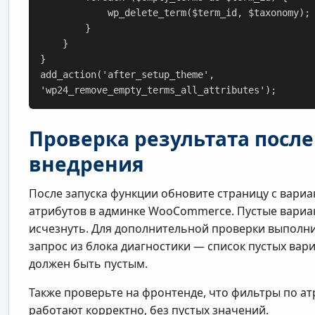
            wp_delete_term($term_id, $taxonomy);

        }

    }

}

add_action('after_setup_theme', 
'wp24_remove_empty_terms_all_attributes');
Проверка результата после
внедрения
После запуска функции обновите страницу с вари
атрибутов в админке WooCommerce. Пустые вари
исчезнуть. Для дополнительной проверки выполни
запрос из блока диагностики — список пустых вар
должен быть пустым.
Также проверьте на фронтенде, что фильтры по а
работают корректно, без пустых значений.