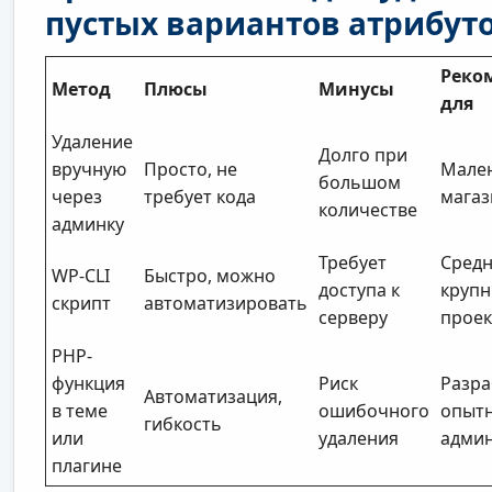
пустых вариантов атрибут
Реко
Метод
Плюсы
Минусы
для
Удаление
Долго при
вручную
Просто, не
Мале
большом
через
требует кода
мага
количестве
админку
Требует
Средн
WP-CLI
Быстро, можно
доступа к
круп
скрипт
автоматизировать
серверу
прое
PHP-
функция
Риск
Разра
Автоматизация,
в теме
ошибочного
опыт
гибкость
или
удаления
адми
плагине