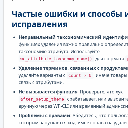
Частые ошибки и способы 
исправления
Неправильный таксономический идентифи
функциях удаления важно правильно определи
таксономию атрибута. Используйте
для формата
wc_attribute_taxonomy_name()
Удаление терминов, связанных с продуктам
удаляйте варианты с
, иначе товары
count > 0
связь с атрибутами.
Не вызывается функция
: Проверьте, что хук
срабатывает, или вызовит
after_setup_theme
вручную через WP-CLI или временный админски
Проблемы с правами
: Убедитесь, что пользов
которым запускается код, имеет права на удале