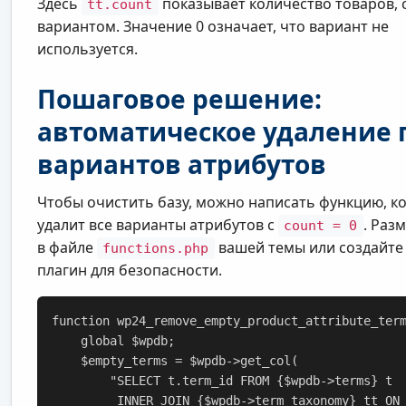
Здесь
показывает количество товаров, 
tt.count
вариантом. Значение 0 означает, что вариант не
используется.
Пошаговое решение:
автоматическое удаление 
вариантов атрибутов
Чтобы очистить базу, можно написать функцию, к
удалит все варианты атрибутов с
. Раз
count = 0
в файле
вашей темы или создайт
functions.php
плагин для безопасности.
function wp24_remove_empty_product_attribute_term
    global $wpdb;

    $empty_terms = $wpdb->get_col(

        "SELECT t.term_id FROM {$wpdb->terms} t

         INNER JOIN {$wpdb->term_taxonomy} tt ON 