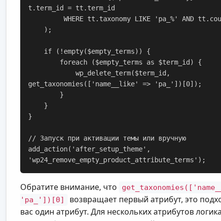
t.term_id = tt.term_id

         WHERE tt.taxonomy LIKE 'pa_%' AND tt.count = 0"

    );

    if (!empty($empty_terms)) {

        foreach ($empty_terms as $term_id) {

            wp_delete_term($term_id, 
get_taxonomies(['name__like' => 'pa_'])[0]);

        }

    }

}

// Запуск при активации темы или вручную

add_action('after_setup_theme', 
'wp24_remove_empty_product_attribute_terms');
Обратите внимание, что
get_taxonomies(['name_
возвращает первый атрибут, это подхо
'pa_'])[0]
вас один атрибут. Для нескольких атрибутов логик