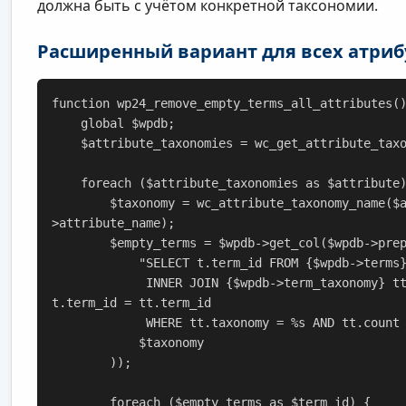
должна быть с учётом конкретной таксономии.
Расширенный вариант для всех атриб
function wp24_remove_empty_terms_all_attributes()
    global $wpdb;

    $attribute_taxonomies = wc_get_attribute_taxonomies();

    foreach ($attribute_taxonomies as $attribute) {

        $taxonomy = wc_attribute_taxonomy_name($attribute-
>attribute_name);

        $empty_terms = $wpdb->get_col($wpdb->prepare(

            "SELECT t.term_id FROM {$wpdb->terms} t

             INNER JOIN {$wpdb->term_taxonomy} tt ON 
t.term_id = tt.term_id

             WHERE tt.taxonomy = %s AND tt.count = 0",

            $taxonomy

        ));

        foreach ($empty_terms as $term_id) {
